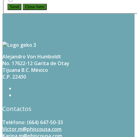
Send
Close form
Alejandro Von Humboldt
No. 17622-12 Garita de Otay
Tijuana B.C. México
C.P. 22430
Contactos
Teléfono: (664) 647-50-33
Victor.m@phiscousa.com
Karina.m@phiscousa.com