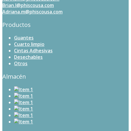
Brian.l@phiscousa.com
Adriana.m@phiscousa.com
Productos
Guantes
Cuarto limpio
Cintas Adhesivas
Desechables
Otros
Almacén