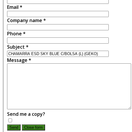
Email
*
Company name
*
Phone
*
Subject
*
Message
*
Send me a copy?
Send
Close form