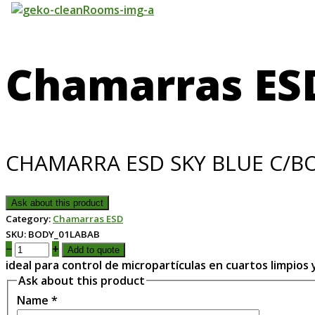
Chamarras ES
CHAMARRA ESD SKY BLUE C/BOL
Ask about this product
Category:
Chamarras ESD
SKU:
BODY_01LABAB
−
+
Add to quote
ideal para control de micropartículas en cuartos limpios 
Ask about this product
Name
*