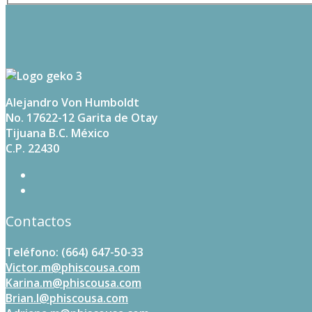
Alejandro Von Humboldt
No. 17622-12 Garita de Otay
Tijuana B.C. México
C.P. 22430
Contactos
Teléfono: (664) 647-50-33
Victor.m@phiscousa.com
Karina.m@phiscousa.com
Brian.l@phiscousa.com