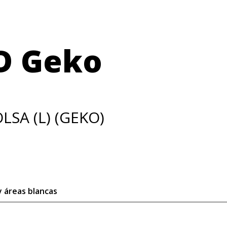
D Geko
SA (L) (GEKO)
y áreas blancas