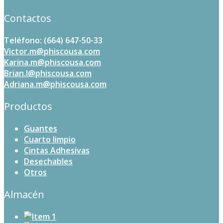
Contactos
Teléfono: (664) 647-50-33
Victor.m@phiscousa.com
Karina.m@phiscousa.com
Brian.l@phiscousa.com
Adriana.m@phiscousa.com
Productos
Guantes
Cuarto limpio
Cintas Adhesivas
Desechables
Otros
Almacén